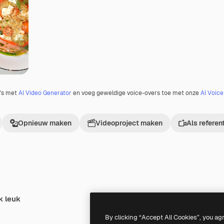
o's met
AI Video Generator
en voeg geweldige voice-overs toe met onze
AI Voic
Opnieuw maken
Videoproject maken
Als referen
k leuk
Premium
Premium
By clicking “Accept All Cookies”, you ag