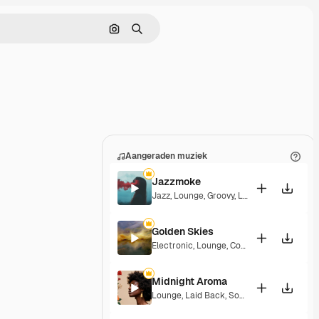
Zoeken op afbeelding
Zoeken
Aangeraden muziek
Jazzmoke
Jazz
,
Lounge
,
Groovy
,
Laid Back
,
Elegant
Golden Skies
Electronic
,
Lounge
,
Corporate
,
Groovy
,
Lai
Midnight Aroma
Lounge
,
Laid Back
,
Soulful
,
Elegant