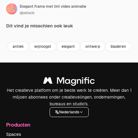
Elegant frame met lint video animatie
djvstock
Dit vind je misschien ook leuk
Premium
Premium
Premium
Premium
antiek
wijnoogst
elegant
ontwerp
bladeren
Het creatieve platform om je beste werk te creëren. Meer dan 1
miljoen abonnees onder creatievelingen, ondernemingen,
bureaus en studio's.
Nederlands
Producten
Spaces