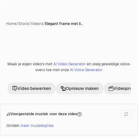
Home
/
Stock
/
Video's
/
Elegant frame met li…
Maak je eigen video's met
AI Video Generator
en voeg geweldige voice-
Premium
overs toe met onze
AI Voice Generator
Video bewerken
Opnieuw maken
Videoproje
Voorgestelde muziek voor deze video
Ontdek
meer muziekopties