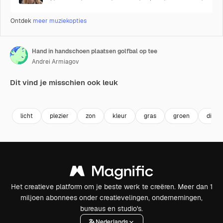
Ontdek
meer muziekopties
Hand in handschoen plaatsen golfbal op tee
Andrei Armiagov
Dit vind je misschien ook leuk
Premium
Premium
Gegenereerd door AI
Premium
Premium
licht
plezier
zon
kleur
gras
groen
dicht
Het creatieve platform om je beste werk te creëren. Meer dan 1
miljoen abonnees onder creatievelingen, ondernemingen,
bureaus en studio's.
Nederlands