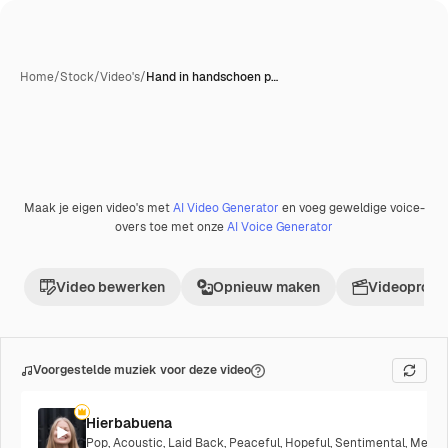
Home
/
Stock
/
Video's
/
Hand in handschoen p…
Maak je eigen video's met
AI Video Generator
en voeg geweldige voice-
Premium
overs toe met onze
AI Voice Generator
Video bewerken
Opnieuw maken
Videoproje
Voorgestelde muziek voor deze video
Hierbabuena
Pop
,
Acoustic
,
Laid Back
,
Peaceful
,
Hopeful
,
Sentimental
,
Melanc