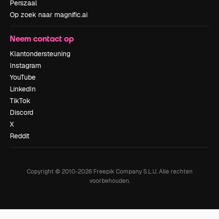
Perszaal
Op zoek naar magnific.ai
Neem contact op
Klantondersteuning
Instagram
YouTube
LinkedIn
TikTok
Discord
X
Reddit
Copyright © 2010-
2026
Freepik Company S.L.U.
Alle rechten
voorbehouden
.