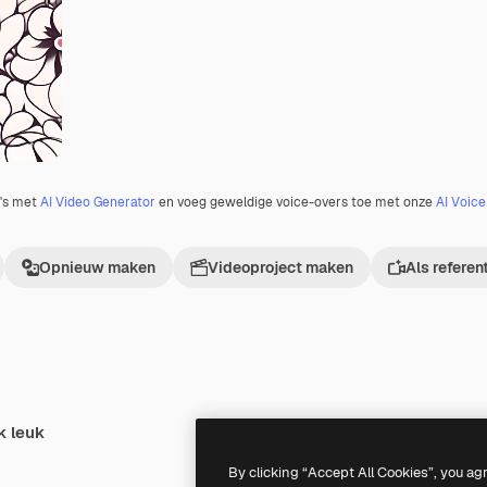
o's met
AI Video Generator
en voeg geweldige voice-overs toe met onze
AI Voic
Opnieuw maken
Videoproject maken
Als referen
k leuk
AI
Premium
Premium
Gegenereerd door AI
By clicking “Accept All Cookies”, you ag