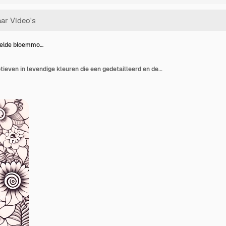
kelde bloemmo…
Ingewikkelde bloemmotieven in levendige kleuren die een gedetailleerd en decoratief ontwerp creëren