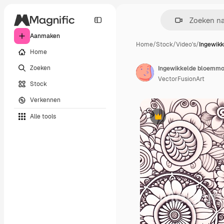
Aanmaken
Home
/
Stock
/
Video's
/
Ingewik
Home
Zoeken
VectorFusionArt
Stock
Verkennen
Alle tools
Premium