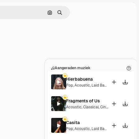
Zoeken op afbeelding
Zoeken
Aangeraden muziek
Hierbabuena
Pop
,
Acoustic
,
Laid Back
,
Peaceful
,
Hopef
Fragments of Us
Acoustic
,
Classical
,
Cinematic
,
Dramatic
,
Casita
Pop
,
Acoustic
,
Laid Back
,
Peaceful
,
Hopef