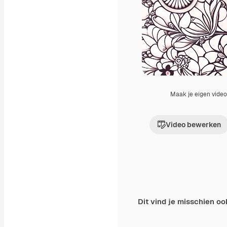
Maak je eigen vide
Video bewerken
Dit vind je misschien oo
Premium
Premium
Gegenereerd door 