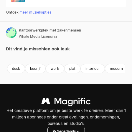
Ontdek
meer muziekopties
Kantoorwerkplek met zakenmensen
Whale Media Licensing
Dit vind je misschien ook leuk
Premium
Premium
Gegenereerd door AI
desk
bedrijf
werk
plat
interieur
modern
Het creatieve platform om je beste werk te creëren. Meer dan 1
miljoen abonnees onder creatievelingen, ondernemingen,
bureaus en studio's.
Nederlands