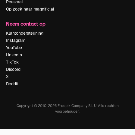
Perszaal
Op zoek naar magnific.ai
Neem contact op
Klantondersteuning
Instagram
YouTube
LinkedIn
TikTok
Discord
X
Reddit
Copyright © 2010-
2026
Freepik Company S.L.U.
Alle rechten
voorbehouden
.