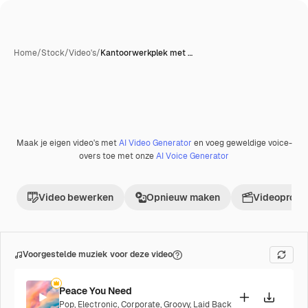
Home
/
Stock
/
Video's
/
Kantoorwerkplek met …
Met AI gegenereerd
Maak je eigen video's met
AI Video Generator
en voeg geweldige voice-
Premium
overs toe met onze
AI Voice Generator
Video bewerken
Opnieuw maken
Videoproje
Voorgestelde muziek voor deze video
Peace You Need
Pop
,
Electronic
,
Corporate
,
Groovy
,
Laid Back