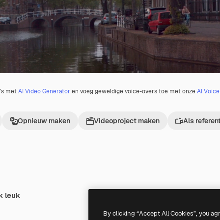
o's met
AI Video Generator
en voeg geweldige voice-overs toe met onze
AI Voic
Opnieuw maken
Videoproject maken
Als referen
k leuk
Premium
Premium
By clicking “Accept All Cookies”, you ag