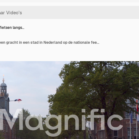
ietsen langs…
Mensen fietsen langs een gracht in een stad in Nederland op de nationale feestdag Koningsdag tijdens de coronapandemie, met Nederlandse vlaggen op de achtergrond.