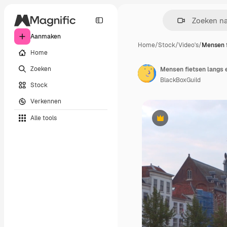
Aanmaken
Home
/
Stock
/
Video's
/
Mensen f
Home
Zoeken
BlackBoxGuild
Stock
Verkennen
Alle tools
Premium