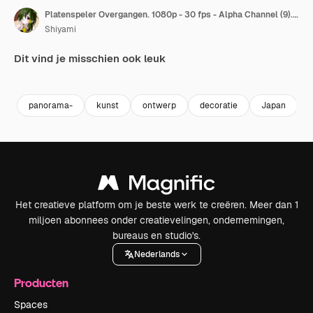
Platenspeler Overgangen. 1080p - 30 fps - Alpha Channel (9).Mov
Shiyami
Dit vind je misschien ook leuk
Premium
Premium
Premium
Premium
panorama-
kunst
ontwerp
decoratie
Japan
Het creatieve platform om je beste werk te creëren. Meer dan 1
miljoen abonnees onder creatievelingen, ondernemingen,
bureaus en studio's.
Nederlands
Producten
Spaces