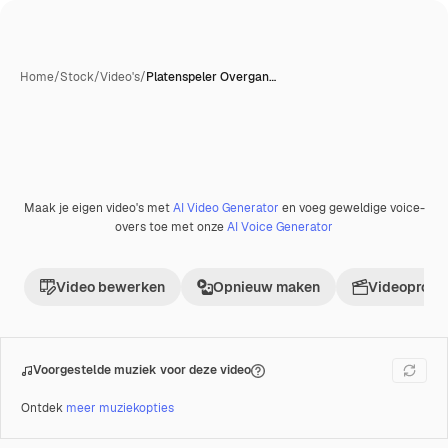
Home
/
Stock
/
Video's
/
Platenspeler Overgan…
Maak je eigen video's met
AI Video Generator
en voeg geweldige voice-
Premium
overs toe met onze
AI Voice Generator
Video bewerken
Opnieuw maken
Videoproje
Voorgestelde muziek voor deze video
Ontdek
meer muziekopties