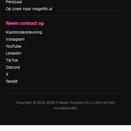
Perszaal
Op zoek naar magnific.ai
Neem contact op
Klantondersteuning
Instagram
YouTube
LinkedIn
TikTok
Discord
X
Reddit
Copyright © 2010-
2026
Freepik Company S.L.U.
Alle rechten
voorbehouden
.