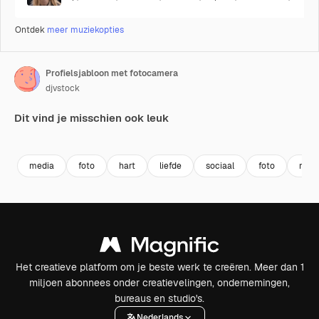
Ontdek
meer muziekopties
Profielsjabloon met fotocamera
djvstock
Dit vind je misschien ook leuk
Premium
Premium
Premium
Premium
media
foto
hart
liefde
sociaal
foto
mede
Het creatieve platform om je beste werk te creëren. Meer dan 1
miljoen abonnees onder creatievelingen, ondernemingen,
bureaus en studio's.
Nederlands