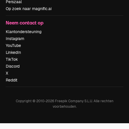
Perszaal
Op zoek naar magnific.ai
Neem contact op
Klantondersteuning
Instagram
YouTube
LinkedIn
TikTok
Discord
X
Reddit
Copyright © 2010-
2026
Freepik Company S.L.U.
Alle rechten
voorbehouden
.