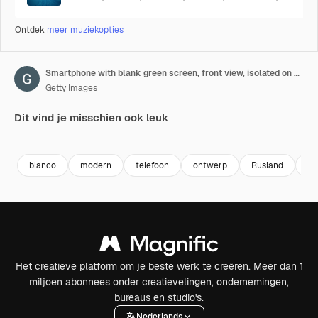
Ontdek
meer muziekopties
Smartphone with blank green screen, front view, isolated on white background
Getty Images
Dit vind je misschien ook leuk
Premium
Premium
Premium
Premium
blanco
modern
telefoon
ontwerp
Rusland
te
Het creatieve platform om je beste werk te creëren. Meer dan 1
miljoen abonnees onder creatievelingen, ondernemingen,
bureaus en studio's.
Nederlands