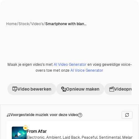
Home
/
Stock
/
Video's
/
Smartphone with blan…
Maak je eigen video's met
AI Video Generator
en voeg geweldige voice-
Premium
overs toe met onze
AI Voice Generator
Video bewerken
Opnieuw maken
Videoproje
Voorgestelde muziek voor deze video
From Afar
Electronic
,
Ambient
,
Laid Back
,
Peaceful
,
Sentimental
,
Melancho