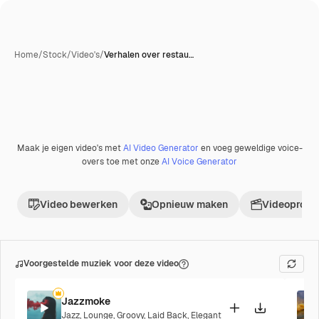
Home
/
Stock
/
Video's
/
Verhalen over restau…
Maak je eigen video's met
AI Video Generator
en voeg geweldige voice-
Premium
overs toe met onze
AI Voice Generator
Video bewerken
Opnieuw maken
Videoproje
Voorgestelde muziek voor deze video
Jazzmoke
Jazz
,
Lounge
,
Groovy
,
Laid Back
,
Elegant