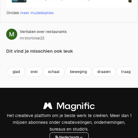
Ontdek
meer muziekopties
Verhalen over restaurants
mrstortoise22
Dit vind je misschien ook leuk
Premium
Premium
Premium
Premium
glad
snel
schaal
beweging
draaien
traag
Het creatieve platform om je beste werk te creëren. Meer dan 1
miljoen abonnees onder creatievelingen, ondernemingen,
bureaus en studio's.
Nederlands