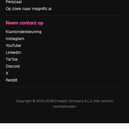
Perszaal
Op zoek naar magnific.ai
Neem contact op
Klantondersteuning
Instagram
YouTube
LinkedIn
TikTok
Discord
X
Reddit
Copyright © 2010-
2026
Freepik Company S.L.U.
Alle rechten
voorbehouden
.