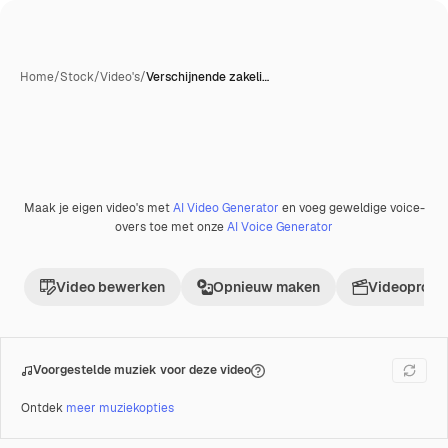
Home
/
Stock
/
Video's
/
Verschijnende zakeli…
Met AI gegenereerd
Maak je eigen video's met
AI Video Generator
en voeg geweldige voice-
Premium
overs toe met onze
AI Voice Generator
Video bewerken
Opnieuw maken
Videoproje
Voorgestelde muziek voor deze video
Ontdek
meer muziekopties