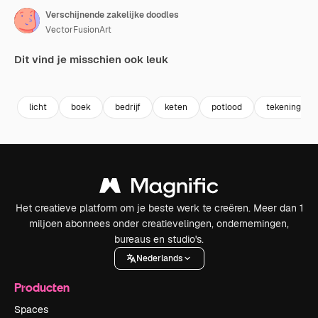
Verschijnende zakelijke doodles
VectorFusionArt
Dit vind je misschien ook leuk
Premium
Premium
Premium
Premium
Gegenereer
licht
boek
bedrijf
keten
potlood
tekening
Het creatieve platform om je beste werk te creëren. Meer dan 1
miljoen abonnees onder creatievelingen, ondernemingen,
bureaus en studio's.
Nederlands
Producten
Spaces