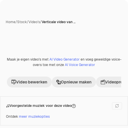
Home
/
Stock
/
Video's
/
Verticale video van …
Met AI gegenereerd
Maak je eigen video's met
AI Video Generator
en voeg geweldige voice-
Premium
overs toe met onze
AI Voice Generator
Video bewerken
Opnieuw maken
Videoproje
Voorgestelde muziek voor deze video
Ontdek
meer muziekopties