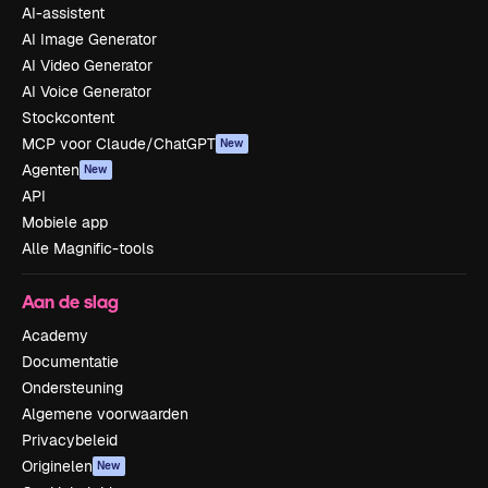
AI-assistent
AI Image Generator
AI Video Generator
AI Voice Generator
Stockcontent
MCP voor Claude/ChatGPT
New
Agenten
New
API
Mobiele app
Alle Magnific-tools
Aan de slag
Academy
Documentatie
Ondersteuning
Algemene voorwaarden
Privacybeleid
Originelen
New