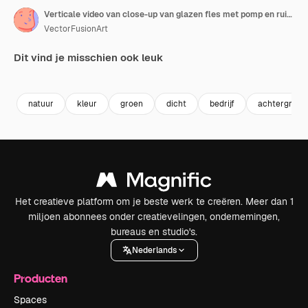
Verticale video van close-up van glazen fles met pomp en ruimte voor tekst op beige achtergrond
VectorFusionArt
Dit vind je misschien ook leuk
Premium
Premium
Gegenereerd door AI
Premium
Premium
Gegenereer
natuur
kleur
groen
dicht
bedrijf
achtergrond
Het creatieve platform om je beste werk te creëren. Meer dan 1
miljoen abonnees onder creatievelingen, ondernemingen,
bureaus en studio's.
Nederlands
Producten
Spaces