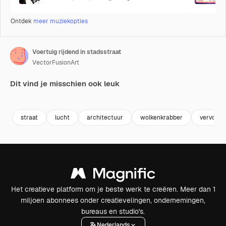
Ontdek
meer muziekopties
Voertuig rijdend in stadsstraat
VectorFusionArt
Dit vind je misschien ook leuk
Premium
Premium
Gegenereerd door AI
Premium
Premium
Gegenereer
straat
lucht
architectuur
wolkenkrabber
vervoer
Het creatieve platform om je beste werk te creëren. Meer dan 1
miljoen abonnees onder creatievelingen, ondernemingen,
bureaus en studio's.
Nederlands