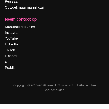
Perszaal
Op zoek naar magnific.ai
Neem contact op
Klantondersteuning
Instagram
YouTube
LinkedIn
TikTok
Discord
X
Reddit
Copyright © 2010-
2026
Freepik Company S.L.U.
Alle rechten
voorbehouden
.