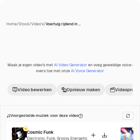
Home
/
Stock
/
Video's
/
Voertuig rijdend in …
Met AI gegenereerd
Maak je eigen video's met
AI Video Generator
en voeg geweldige voice-
Premium
overs toe met onze
AI Voice Generator
Video bewerken
Opnieuw maken
Videoproje
Voorgestelde muziek voor deze video
Cosmic Funk
F
Electronic
,
Funk
,
Groovy
,
Energetic
P