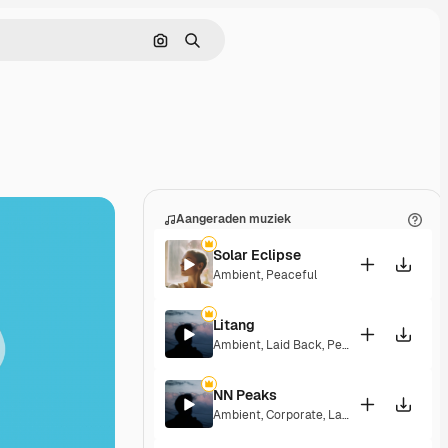
Zoeken op afbeelding
Zoeken
Aangeraden muziek
Solar Eclipse
Ambient
,
Peaceful
Litang
Ambient
,
Laid Back
,
Peaceful
,
Hopeful
NN Peaks
Ambient
,
Corporate
,
Laid Back
,
Peaceful
,