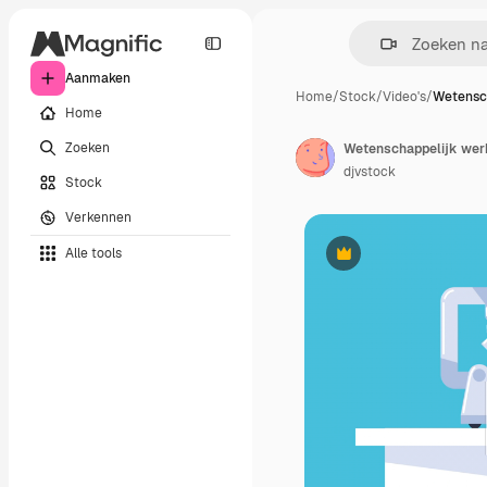
Aanmaken
Home
/
Stock
/
Video's
/
Wetensc
Home
Zoeken
Wetenschappelijk werk
djvstock
Stock
Verkennen
Alle tools
Premium