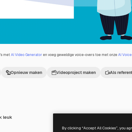
o's met
AI Video Generator
en voeg geweldige voice-overs toe met onze
AI Voic
Opnieuw maken
Videoproject maken
Als referen
k leuk
Premium
Premium
By clicking “Accept All Cookies”, you ag