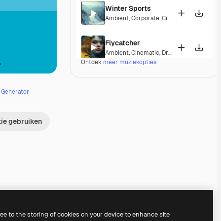
Winter Sports
Ambient
,
Corporate
,
Cinematic
,
Peaceful
,
Flycatcher
Ambient
,
Cinematic
,
Dramatic
,
Peaceful
Ontdek
meer muziekopties
Vostoc
Ambient
,
Cinematic
,
Dramatic
,
Laid Back
,
e Generator
Mirage Lounge
tie gebruiken
Lounge
,
Ambient
,
Laid Back
,
Peaceful
Valleys And Peaks
Ambient
,
Peaceful
,
Hopeful
,
Melancholic
,
Radiant Peace
Electronic
,
Ambient
,
Happy
,
Peaceful
Premium
Premium
Premium
Premium
ree to the storing of cookies on your device to enhance site