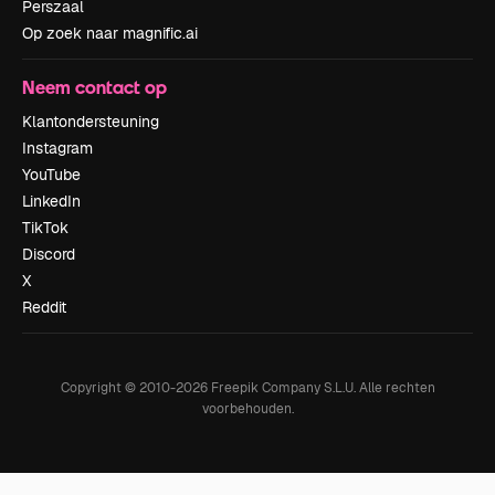
Perszaal
Op zoek naar magnific.ai
Neem contact op
Klantondersteuning
Instagram
YouTube
LinkedIn
TikTok
Discord
X
Reddit
Copyright © 2010-
2026
Freepik Company S.L.U.
Alle rechten
voorbehouden
.