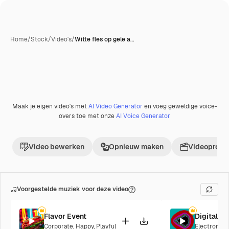
Home
/
Stock
/
Video's
/
Witte fles op gele a…
Maak je eigen video's met
AI Video Generator
en voeg geweldige voice-
Premium
overs toe met onze
AI Voice Generator
Video bewerken
Opnieuw maken
Videoproje
Voorgestelde muziek voor deze video
Flavor Event
Digital S
Corporate
,
Happy
,
Playful
Electronic
,