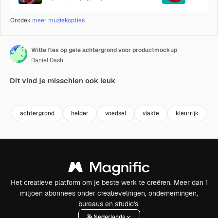
Ontdek
meer muziekopties
Witte fles op gele achtergrond voor productmockup
Daniel Dash
Dit vind je misschien ook leuk
Premium
Premium
Gegenereerd door AI
Premium
Premium
Gegenereer
achtergrond
helder
voedsel
vlakte
kleurrijk
Het creatieve platform om je beste werk te creëren. Meer dan 1
miljoen abonnees onder creatievelingen, ondernemingen,
bureaus en studio's.
Nederlands