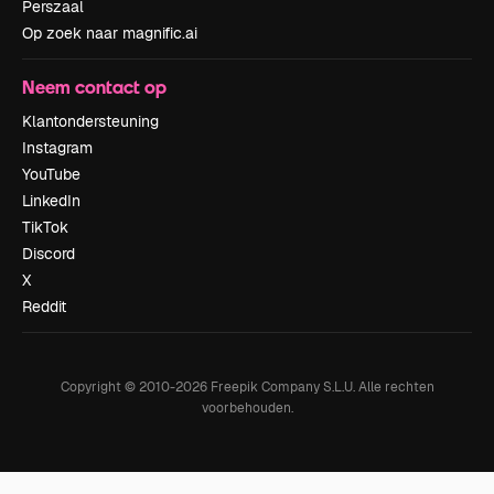
Perszaal
Op zoek naar magnific.ai
Neem contact op
Klantondersteuning
Instagram
YouTube
LinkedIn
TikTok
Discord
X
Reddit
Copyright © 2010-
2026
Freepik Company S.L.U.
Alle rechten
voorbehouden
.