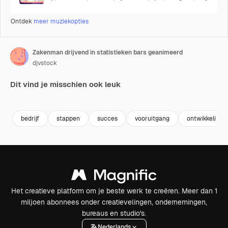
Ontdek
meer muziekopties
Zakenman drijvend in statistieken bars geanimeerd
djvstock
Dit vind je misschien ook leuk
Premium
Premium
Premium
Premium
bedrijf
stappen
succes
vooruitgang
ontwikkeling
Het creatieve platform om je beste werk te creëren. Meer dan 1
miljoen abonnees onder creatievelingen, ondernemingen,
bureaus en studio's.
Nederlands