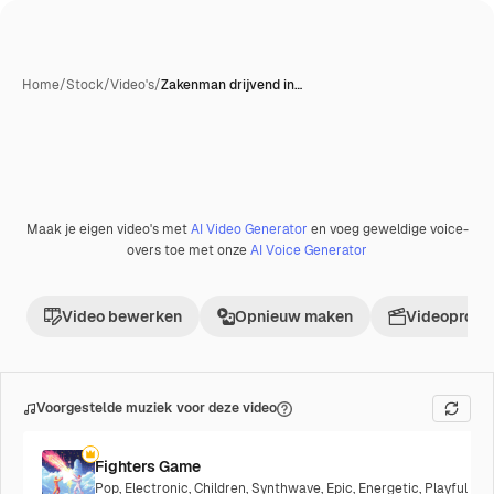
Home
/
Stock
/
Video's
/
Zakenman drijvend in…
Maak je eigen video's met
AI Video Generator
en voeg geweldige voice-
Premium
overs toe met onze
AI Voice Generator
Video bewerken
Opnieuw maken
Videoproje
Voorgestelde muziek voor deze video
Fighters Game
Pop
,
Electronic
,
Children
,
Synthwave
,
Epic
,
Energetic
,
Playful