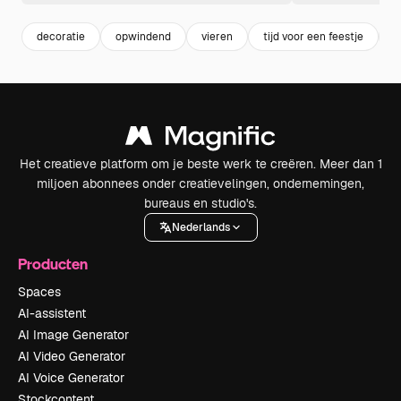
decoratie
opwindend
vieren
tijd voor een feestje
l
Het creatieve platform om je beste werk te creëren. Meer dan 1
miljoen abonnees onder creatievelingen, ondernemingen,
bureaus en studio's.
Nederlands
Producten
Spaces
AI-assistent
AI Image Generator
AI Video Generator
AI Voice Generator
Stockcontent