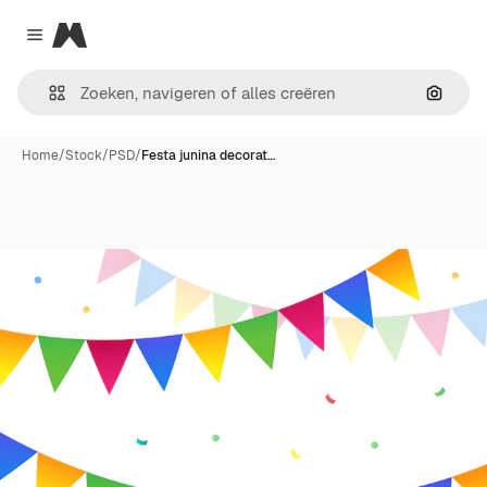
Magnific
Close menu
Zoeken
Home
/
Stock
/
PSD
/
Festa junina decorat…