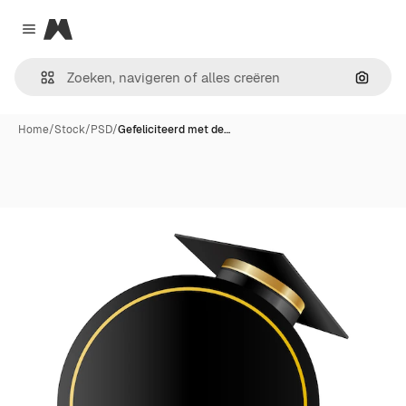
Magnific
Close menu
Zoeken
Home
/
Stock
/
PSD
/
Gefeliciteerd met de…