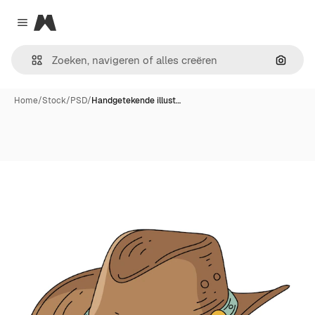
Magnific
Close menu
Zoeken
Home
/
Stock
/
PSD
/
Handgetekende illust…