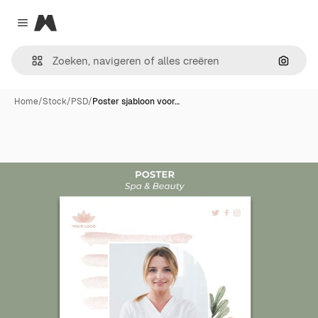
Magnific
Close menu
Zoeken
Home
/
Stock
/
PSD
/
Poster sjabloon voor…