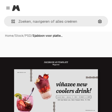
Magnific
Close menu
Zoeken
Home
/
Stock
/
PSD
/
Sjabloon voor platte…