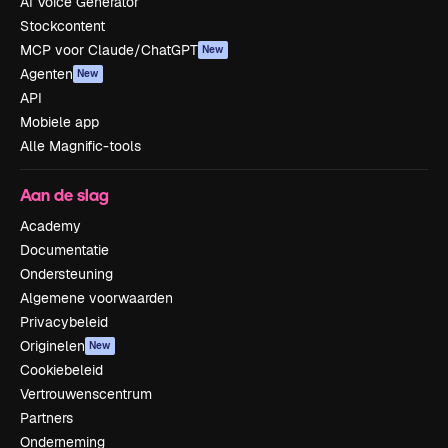
AI Voice Generator
Stockcontent
MCP voor Claude/ChatGPT
New
Agenten
New
API
Mobiele app
Alle Magnific-tools
Aan de slag
Academy
Documentatie
Ondersteuning
Algemene voorwaarden
Privacybeleid
Originelen
New
Cookiebeleid
Vertrouwenscentrum
Partners
Onderneming