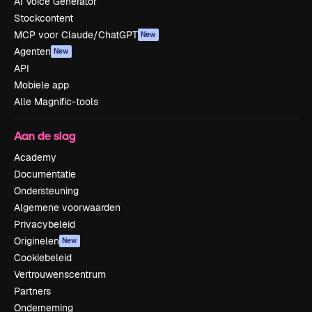
AI Voice Generator
Stockcontent
MCP voor Claude/ChatGPT
New
Agenten
New
API
Mobiele app
Alle Magnific-tools
Aan de slag
Academy
Documentatie
Ondersteuning
Algemene voorwaarden
Privacybeleid
Originelen
New
Cookiebeleid
Vertrouwenscentrum
Partners
Onderneming