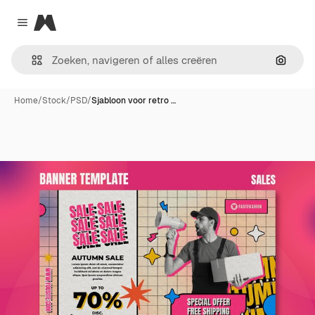
Magnific
Close menu
Zoeken
Home
/
Stock
/
PSD
/
Sjabloon voor retro …