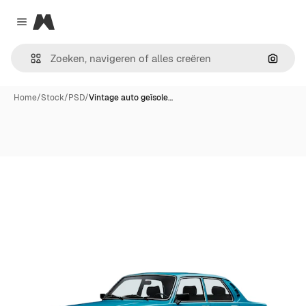
Magnific
Close menu
Zoeken
Home
/
Stock
/
PSD
/
Vintage auto geïsole…