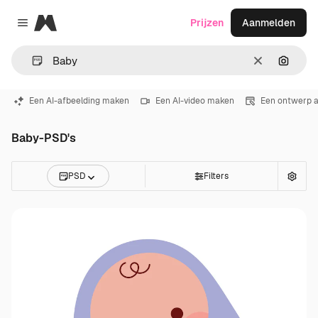
Magnific
Prijzen
Aanmelden
Close menu
Wissen
Zoeken
Een AI-afbeelding maken
Een AI-video maken
Een ontwerp 
Baby-PSD's
PSD
Filters