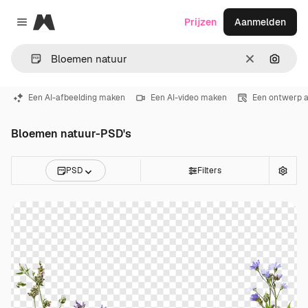
Magnific
Prijzen
Aanmelden
Close menu
Wissen
Zoeken
Een AI-afbeelding maken
Een AI-video maken
Een ontwerp 
Bloemen natuur-PSD's
PSD
Filters