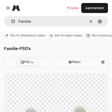
Magnific
Prijzen
Aanmelden
Close menu
Wissen
Zoeken
Een AI-afbeelding maken
Een AI-video maken
Een ontwerp 
Familie-PSD's
PSD
Filters