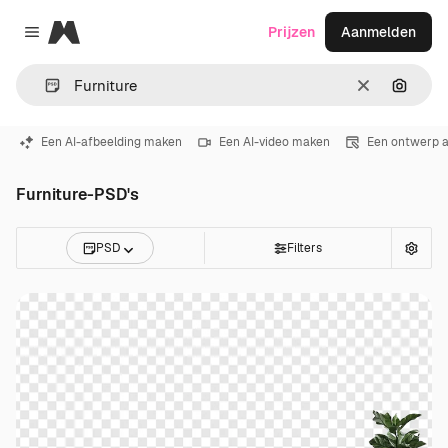
Magnific
Prijzen
Aanmelden
Close menu
Wissen
Zoeken
Een AI-afbeelding maken
Een AI-video maken
Een ontwerp 
Furniture-PSD's
PSD
Filters