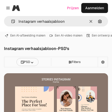
Magnific
Prijzen
Aanmelden
Close menu
Wissen
Zoeken
Een AI-afbeelding maken
Een AI-video maken
Een ontwerp 
Instagram verhaalsjabloon-PSD's
PSD
Filters