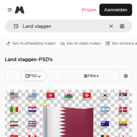
Magnific
Prijzen
Aanmelden
Close menu
Wissen
Zoeken
Een AI-afbeelding maken
Een AI-video maken
Een ontwerp 
Land vlaggen-PSD's
PSD
Filters