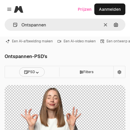
Magnific
Prijzen
Aanmelden
Close menu
Wissen
Zoeken
Een AI-afbeelding maken
Een AI-video maken
Een ontwerp 
Ontspannen-PSD's
PSD
Filters