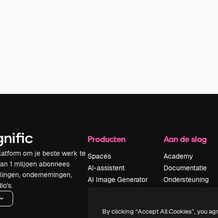
Producten
Aan de slag
latform om je beste werk te
Spaces
Academy
dan 1 miljoen abonnees
AI-assistent
Documentatie
elingen, ondernemingen,
AI Image Generator
Ondersteuning
io's.
AI Video Generator
Algemene
voorwaarden
AI Voice Generator
By clicking “Accept All Cookies”, you ag
Privacybeleid
Stockcontent