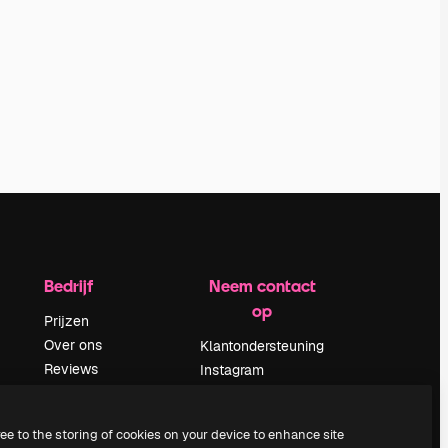
Bedrijf
Neem contact
op
Prijzen
Over ons
Klantondersteuning
Reviews
Instagram
Vacatures
YouTube
Zoektrends
LinkedIn
ree to the storing of cookies on your device to enhance site
Blog
TikTok