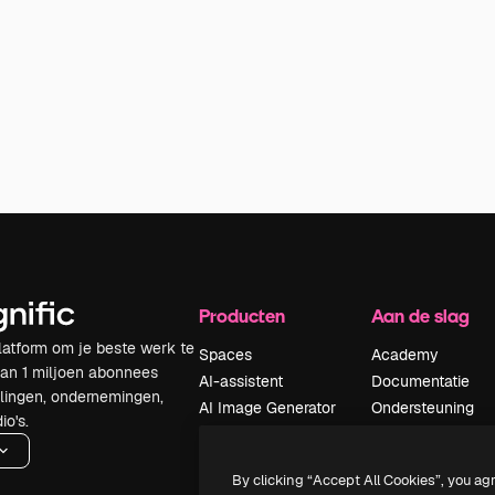
Producten
Aan de slag
latform om je beste werk te
Spaces
Academy
dan 1 miljoen abonnees
AI-assistent
Documentatie
elingen, ondernemingen,
AI Image Generator
Ondersteuning
io's.
AI Video Generator
Algemene
voorwaarden
AI Voice Generator
By clicking “Accept All Cookies”, you ag
Privacybeleid
Stockcontent