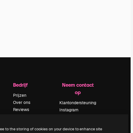
Bedrijf
Neem contact
op
Prijzen
Over ons
Klantondersteuning
Reviews
Instagram
Vacatures
YouTube
Zoektrends
LinkedIn
ree to the storing of cookies on your device to enhance site
Blog
TikTok