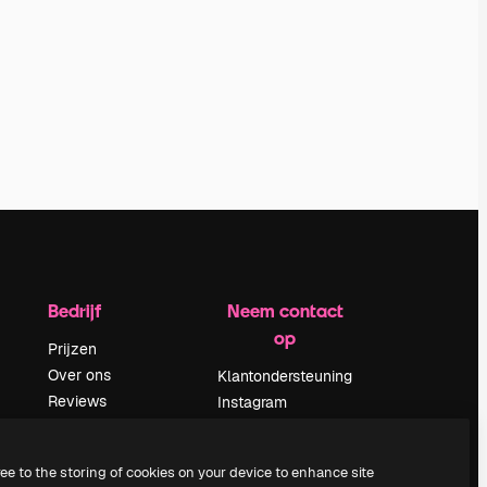
Bedrijf
Neem contact
op
Prijzen
Over ons
Klantondersteuning
Reviews
Instagram
Vacatures
YouTube
Zoektrends
LinkedIn
ree to the storing of cookies on your device to enhance site
Blog
TikTok