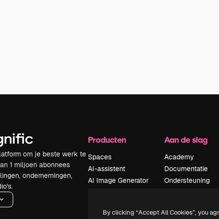
Producten
Aan de slag
latform om je beste werk te
Spaces
Academy
dan 1 miljoen abonnees
AI-assistent
Documentatie
elingen, ondernemingen,
AI Image Generator
Ondersteuning
io's.
AI Video Generator
Algemene
voorwaarden
AI Voice Generator
By clicking “Accept All Cookies”, you ag
Privacybeleid
Stockcontent