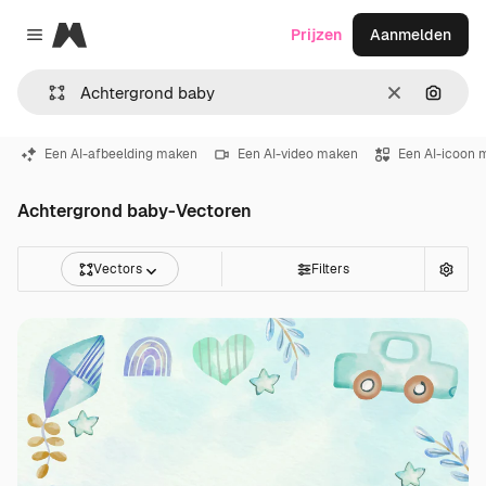
Magnific
Prijzen
Aanmelden
Close menu
Wissen
Zoeken
Een AI-afbeelding maken
Een AI-video maken
Een AI-icoon 
Achtergrond baby-Vectoren
Vectors
Filters