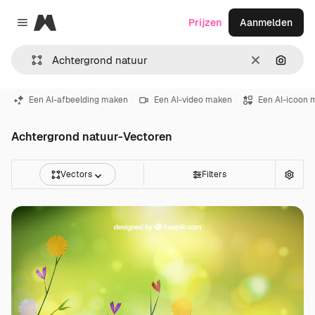
Magnific
Prijzen
Aanmelden
Close menu
Wissen
Zoeken
Een AI-afbeelding maken
Een AI-video maken
Een AI-icoon 
Achtergrond natuur-Vectoren
Vectors
Filters