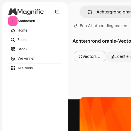
Aanmaken
Een AI-afbeelding maken
Home
Zoeken
Achtergrond oranje-Vect
Stock
Vectors
Licentie
Verkennen
Alle afbeeldingen
Alle tools
Vectors
Illustraties
Foto's
PSD
Sjablonen
Mockups
Video's
Filmmateriaal
Dynamische afbeeldingen
Videosjablonen
Iconen
3D-modellen
Lettertypen