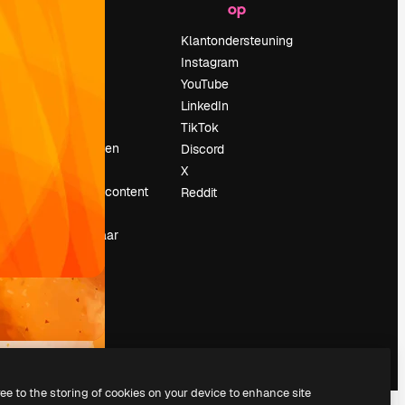
op
Prijzen
Over ons
Klantondersteuning
Reviews
Instagram
Vacatures
YouTube
Zoektrends
LinkedIn
Blog
TikTok
Evenementen
Discord
Slidesgo
X
rum
Verkoop je content
Reddit
Perszaal
Op zoek naar
magnific.ai
ree to the storing of cookies on your device to enhance site