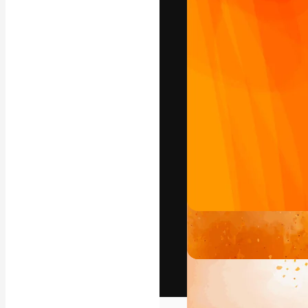
Het creatieve p
creëren. Meer 
onder creatiev
bureaus en stud
Nederlands
Copyright © 2010