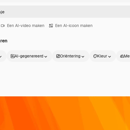
Een AI-video maken
Een AI-icoon maken
oren
AI-gegenereerd
Oriëntering
Kleur
Me
Producten
Aan de slag