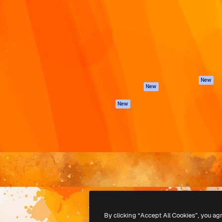
latform om je beste werk te
Spaces
Academy
dan 1 miljoen abonnees
AI-assistent
Documentatie
elingen, ondernemingen,
AI Image Generator
Ondersteuning
io's.
AI Video Generator
Algemene
voorwaarden
AI Voice Generator
Privacybeleid
Stockcontent
Originelen
MCP voor
New
New
Claude/ChatGPT
Cookiebeleid
Agenten
Vertrouwenscent
New
API
Partners
Mobiele app
Onderneming
Alle Magnific-tools
-
2026
Freepik Company S.L.U.
Alle rechten voorbehouden
.
By clicking “Accept All Cookies”, you ag