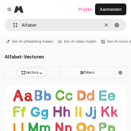
Magnific
Prijzen
Aanmelden
Close menu
Wissen
Zoeken
Een AI-afbeelding maken
Een AI-video maken
Een AI-icoon 
Alfabet-Vectoren
Vectors
Filters