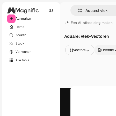
Aanmaken
Een AI-afbeelding maken
Home
Zoeken
Aquarel vlek-Vectoren
Stock
Vectors
Licentie
Verkennen
Alle afbeeldingen
Alle tools
Vectors
Illustraties
Foto's
PSD
Sjablonen
Mockups
Video's
Filmmateriaal
Dynamische afbeeldingen
Videosjablonen
Iconen
3D-modellen
Lettertypen