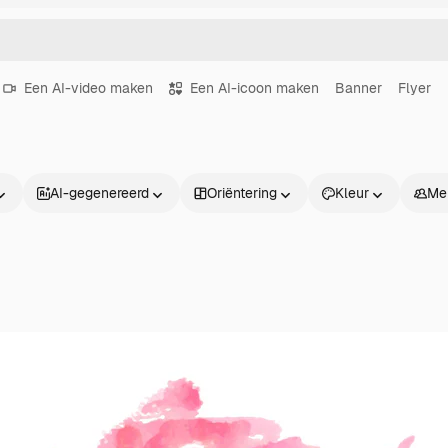
Een AI-video maken
Een AI-icoon maken
Banner
Flyer
AI-gegenereerd
Oriëntering
Kleur
Me
Producten
Aan de slag