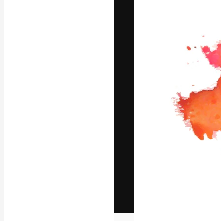
Het creatieve p
creëren. Meer 
onder creatiev
bureaus en stud
Nederlands
Copyright © 2010