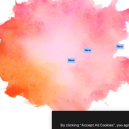
latform om je beste werk te
Spaces
Academy
dan 1 miljoen abonnees
AI-assistent
Documentatie
elingen, ondernemingen,
AI Image Generator
Ondersteuning
io's.
AI Video Generator
Algemene
voorwaarden
AI Voice Generator
Privacybeleid
Stockcontent
Originelen
MCP voor
New
New
Claude/ChatGPT
Cookiebeleid
Agenten
Vertrouwenscent
New
API
Partners
Mobiele app
Onderneming
Alle Magnific-tools
-
2026
Freepik Company S.L.U.
Alle rechten voorbehouden
.
By clicking “Accept All Cookies”, you ag