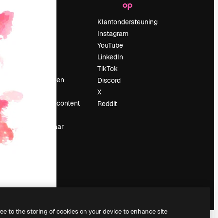
op
Prijzen
Over ons
Klantondersteuning
Reviews
Instagram
Vacatures
YouTube
Zoektrends
LinkedIn
Blog
TikTok
Evenementen
Discord
Slidesgo
X
rum
Verkoop je content
Reddit
Perszaal
Op zoek naar
magnific.ai
ree to the storing of cookies on your device to enhance site