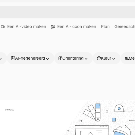
Een AI-video maken
Een AI-icoon maken
Plan
Gereedsc
AI-gegenereerd
Oriëntering
Kleur
Me
Producten
Aan de slag