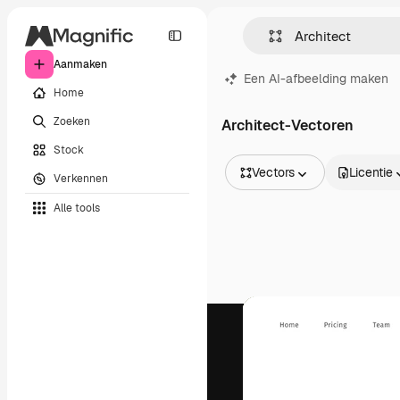
Aanmaken
Een AI-afbeelding maken
Home
Zoeken
Architect-Vectoren
Stock
Vectors
Licentie
Verkennen
Alle afbeeldingen
Alle tools
Vectors
Illustraties
Foto's
PSD
Sjablonen
Mockups
Video's
Filmmateriaal
Dynamische afbeeldingen
Videosjablonen
Iconen
3D-modellen
Lettertypen