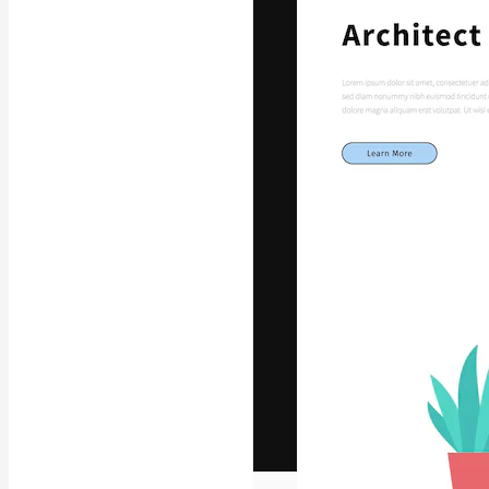
Het creatieve p
creëren. Meer 
onder creatiev
bureaus en stud
Nederlands
Copyright © 2010