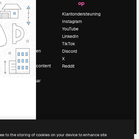
op
Prijzen
Over ons
Klantondersteuning
Reviews
Instagram
Vacatures
YouTube
Zoektrends
LinkedIn
Blog
TikTok
Evenementen
Discord
Slidesgo
X
rum
Verkoop je content
Reddit
Perszaal
Op zoek naar
magnific.ai
ree to the storing of cookies on your device to enhance site