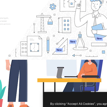
latform om je beste werk te
Spaces
Academy
dan 1 miljoen abonnees
AI-assistent
Documentatie
elingen, ondernemingen,
AI Image Generator
Ondersteuning
io's.
AI Video Generator
Algemene
voorwaarden
AI Voice Generator
Privacybeleid
Stockcontent
Originelen
MCP voor
New
New
Claude/ChatGPT
Cookiebeleid
Agenten
Vertrouwenscent
New
API
Partners
Mobiele app
Onderneming
Alle Magnific-tools
-
2026
Freepik Company S.L.U.
Alle rechten voorbehouden
.
By clicking “Accept All Cookies”, you ag