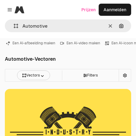
Magnific
Prijzen
Aanmelden
Close menu
Wissen
Zoeken
Een AI-afbeelding maken
Een AI-video maken
Een AI-icoon 
Automotive-Vectoren
Vectors
Filters