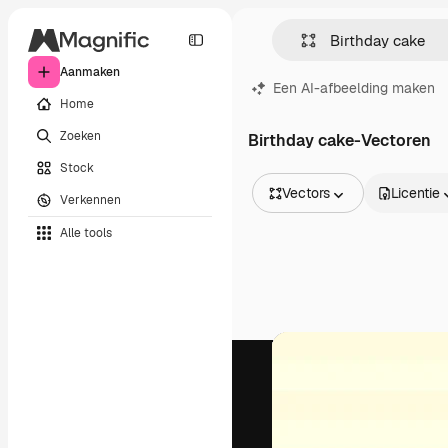
Aanmaken
Een AI-afbeelding maken
Home
Zoeken
Birthday cake-Vectoren
Stock
Vectors
Licentie
Verkennen
Alle afbeeldingen
Alle tools
Vectors
Illustraties
Foto's
PSD
Sjablonen
Mockups
Video's
Filmmateriaal
Dynamische afbeeldingen
Videosjablonen
Iconen
3D-modellen
Lettertypen