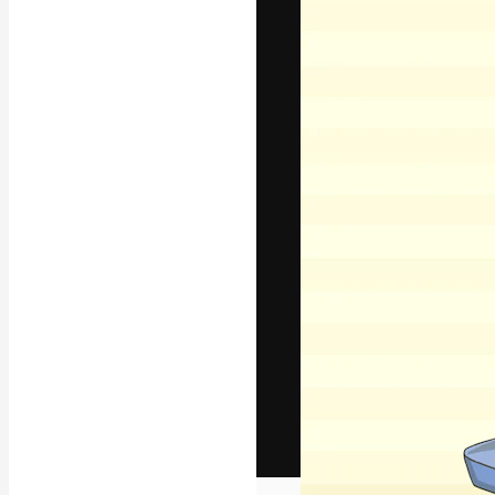
Het creatieve p
creëren. Meer 
onder creatiev
bureaus en stud
Nederlands
Copyright © 2010