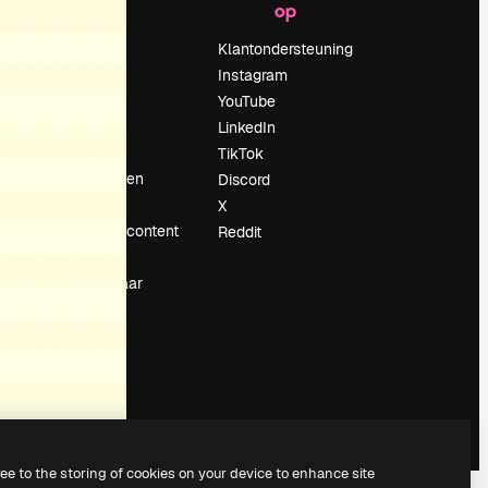
op
Prijzen
Over ons
Klantondersteuning
Reviews
Instagram
Vacatures
YouTube
Zoektrends
LinkedIn
Blog
TikTok
Evenementen
Discord
Slidesgo
X
rum
Verkoop je content
Reddit
Perszaal
Op zoek naar
magnific.ai
ree to the storing of cookies on your device to enhance site