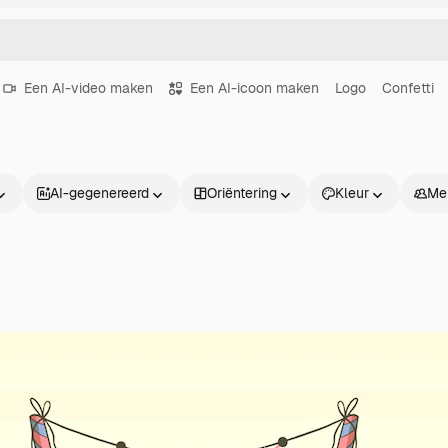
Een AI-video maken
Een AI-icoon maken
Logo
Confetti
AI-gegenereerd
Oriëntering
Kleur
Me
Producten
Aan de slag