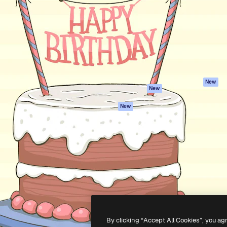
latform om je beste werk te
Spaces
Academy
dan 1 miljoen abonnees
AI-assistent
Documentatie
elingen, ondernemingen,
AI Image Generator
Ondersteuning
io's.
AI Video Generator
Algemene
voorwaarden
AI Voice Generator
Privacybeleid
Stockcontent
Originelen
MCP voor
New
New
Claude/ChatGPT
Cookiebeleid
Agenten
Vertrouwenscent
New
API
Partners
Mobiele app
Onderneming
Alle Magnific-tools
-
2026
Freepik Company S.L.U.
Alle rechten voorbehouden
.
By clicking “Accept All Cookies”, you ag