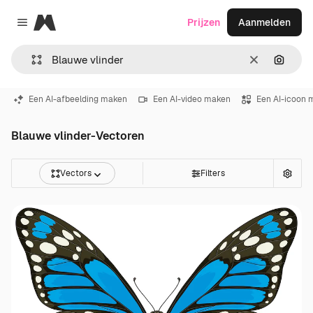
Magnific
Prijzen
Aanmelden
Close menu
Wissen
Zoeken
Een AI-afbeelding maken
Een AI-video maken
Een AI-icoon 
Blauwe vlinder-Vectoren
Vectors
Filters