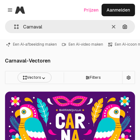
Magnific
Prijzen
Aanmelden
Close menu
Wissen
Zoeken
Een AI-afbeelding maken
Een AI-video maken
Een AI-icoon 
Carnaval-Vectoren
Vectors
Filters