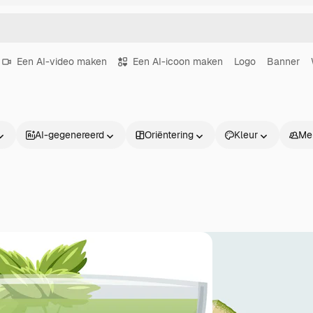
Een AI-video maken
Een AI-icoon maken
Logo
Banner
AI-gegenereerd
Oriëntering
Kleur
Me
Producten
Aan de slag