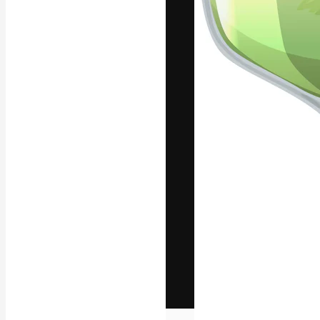
Het creatieve p
creëren. Meer 
onder creatiev
bureaus en stud
Nederlands
Copyright © 2010