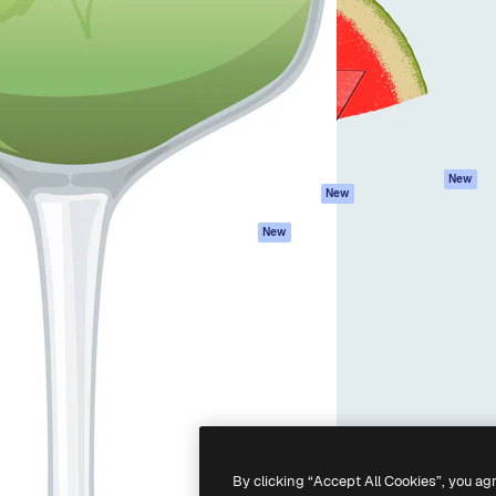
latform om je beste werk te
Spaces
Academy
dan 1 miljoen abonnees
AI-assistent
Documentatie
elingen, ondernemingen,
AI Image Generator
Ondersteuning
io's.
AI Video Generator
Algemene
voorwaarden
AI Voice Generator
Privacybeleid
Stockcontent
Originelen
MCP voor
New
New
Claude/ChatGPT
Cookiebeleid
Agenten
Vertrouwenscent
New
API
Partners
Mobiele app
Onderneming
Alle Magnific-tools
-
2026
Freepik Company S.L.U.
Alle rechten voorbehouden
.
By clicking “Accept All Cookies”, you ag