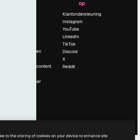
op
Prijzen
Over ons
Klantondersteuning
Reviews
Instagram
Vacatures
YouTube
Zoektrends
LinkedIn
Blog
TikTok
Evenementen
Discord
Slidesgo
X
rum
Verkoop je content
Reddit
Perszaal
Op zoek naar
magnific.ai
ree to the storing of cookies on your device to enhance site