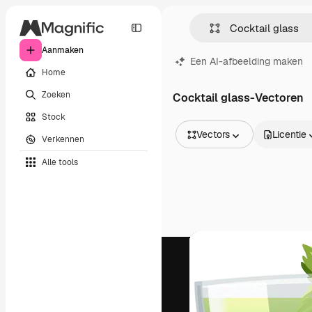
Aanmaken
Een AI-afbeelding maken
Home
Zoeken
Cocktail glass-Vectoren
Stock
Vectors
Licentie
Verkennen
Alle afbeeldingen
Alle tools
Vectors
Illustraties
Foto's
PSD
Sjablonen
Mockups
Video's
Filmmateriaal
Dynamische afbeeldingen
Videosjablonen
Iconen
3D-modellen
Lettertypen