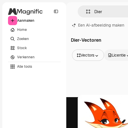
Aanmaken
Een AI-afbeelding maken
Home
Zoeken
Dier-Vectoren
Stock
Vectors
Licentie
Verkennen
Alle afbeeldingen
Alle tools
Vectors
Illustraties
Foto's
PSD
Sjablonen
Mockups
Video's
Filmmateriaal
Dynamische afbeeldingen
Videosjablonen
Iconen
3D-modellen
Lettertypen