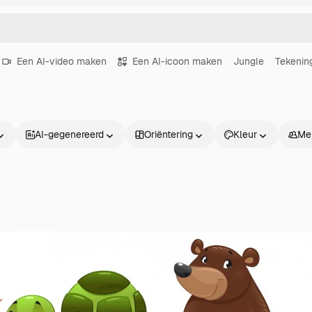
Een AI-video maken
Een AI-icoon maken
Jungle
Tekenin
AI-gegenereerd
Oriëntering
Kleur
Me
Producten
Aan de slag