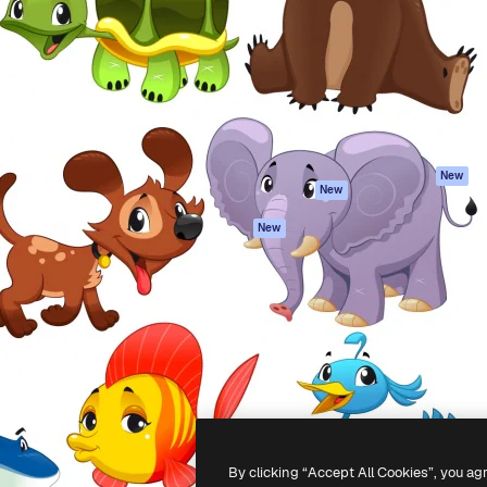
latform om je beste werk te
Spaces
Academy
dan 1 miljoen abonnees
AI-assistent
Documentatie
elingen, ondernemingen,
AI Image Generator
Ondersteuning
io's.
AI Video Generator
Algemene
voorwaarden
AI Voice Generator
Privacybeleid
Stockcontent
Originelen
MCP voor
New
New
Claude/ChatGPT
Cookiebeleid
Agenten
Vertrouwenscent
New
API
Partners
Mobiele app
Onderneming
Alle Magnific-tools
-
2026
Freepik Company S.L.U.
Alle rechten voorbehouden
.
By clicking “Accept All Cookies”, you ag