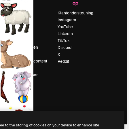
op
Prijzen
Over ons
Klantondersteuning
Reviews
Instagram
Vacatures
YouTube
Zoektrends
LinkedIn
Blog
TikTok
Evenementen
Discord
Slidesgo
X
rum
Verkoop je content
Reddit
Perszaal
Op zoek naar
magnific.ai
ree to the storing of cookies on your device to enhance site