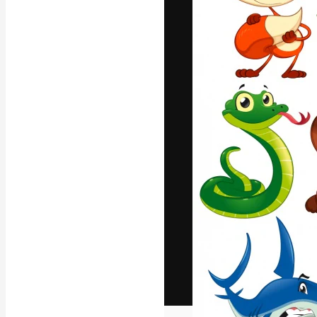
Het creatieve p
creëren. Meer 
onder creatiev
bureaus en stud
Nederlands
Copyright © 2010