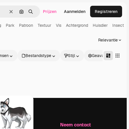
Prijzen
Aanmelden
Registreren
Wissen
Zoeken op afbeelding
Zoeken
g
Park
Patroon
Textuur
Vis
Achtergrond
Huisdier
Insect
Relevantie
nsen
Bestandstype
Stijl
Geavanceerd
Bedrijf
Neem contact