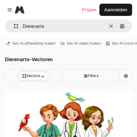
Magnific
Prijzen
Aanmelden
Close menu
Wissen
Zoeken
Een AI-afbeelding maken
Een AI-video maken
Een AI-icoon 
Dierenarts-Vectoren
Vectors
Filters