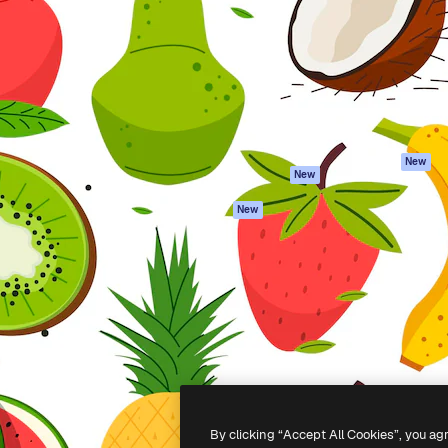
latform om je beste werk te
Spaces
Academy
dan 1 miljoen abonnees
AI-assistent
Documentatie
elingen, ondernemingen,
AI Image Generator
Ondersteuning
io's.
AI Video Generator
Algemene
voorwaarden
AI Voice Generator
Privacybeleid
Stockcontent
Originelen
MCP voor
New
New
Claude/ChatGPT
Cookiebeleid
Agenten
Vertrouwenscent
New
API
Partners
Mobiele app
Onderneming
Alle Magnific-tools
-
2026
Freepik Company S.L.U.
Alle rechten voorbehouden
.
By clicking “Accept All Cookies”, you ag