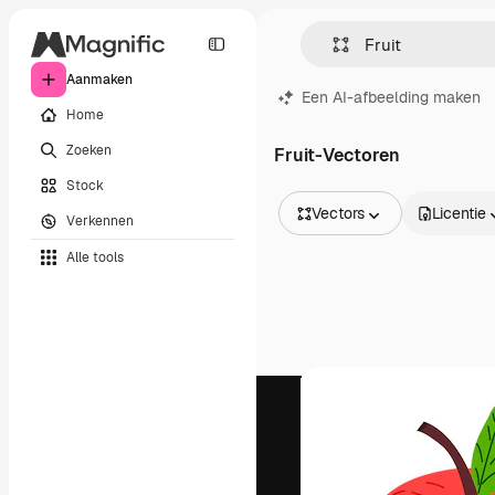
Aanmaken
Een AI-afbeelding maken
Home
Zoeken
Fruit-Vectoren
Stock
Vectors
Licentie
Verkennen
Alle afbeeldingen
Alle tools
Vectors
Illustraties
Foto's
PSD
Sjablonen
Mockups
Video's
Filmmateriaal
Dynamische afbeeldingen
Videosjablonen
Iconen
3D-modellen
Lettertypen