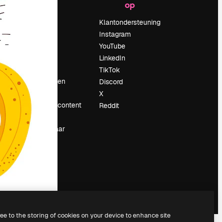
op
Prijzen
Over ons
Klantondersteuning
Reviews
Instagram
Vacatures
YouTube
Zoektrends
LinkedIn
Blog
TikTok
Evenementen
Discord
Slidesgo
X
rum
Verkoop je content
Reddit
Perszaal
Op zoek naar
magnific.ai
ree to the storing of cookies on your device to enhance site