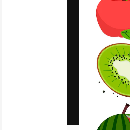
Het creatieve p
creëren. Meer 
onder creatiev
bureaus en stud
Nederlands
Copyright © 2010