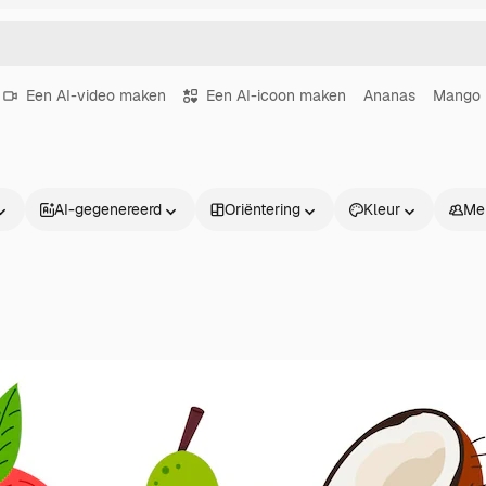
Een AI-video maken
Een AI-icoon maken
Ananas
Mango
AI-gegenereerd
Oriëntering
Kleur
Me
Producten
Aan de slag