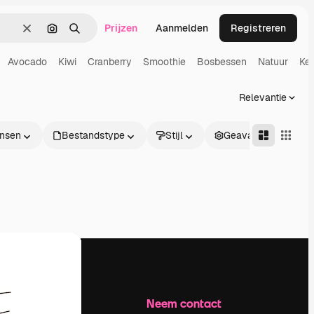
Prijzen
Aanmelden
Registreren
Wissen
Zoeken op afbeelding
Zoeken
Avocado
Kiwi
Cranberry
Smoothie
Bosbessen
Natuur
Ke
Relevantie
nsen
Bestandstype
Stijl
Geavanceerd
Bedrijf
Neem contact