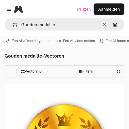
Magnific
Prijzen
Aanmelden
Close menu
Wissen
Zoeken
Een AI-afbeelding maken
Een AI-video maken
Een AI-icoon 
Gouden medaille-Vectoren
Vectors
Filters