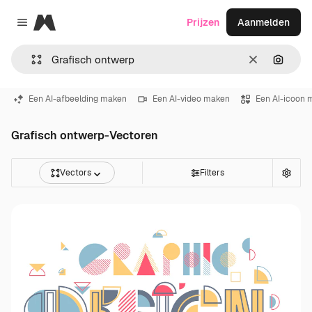
Magnific
Prijzen
Aanmelden
Close menu
Wissen
Zoeken
Een AI-afbeelding maken
Een AI-video maken
Een AI-icoon 
Grafisch ontwerp-Vectoren
Vectors
Filters