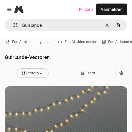
Magnific
Prijzen
Aanmelden
Close menu
Wissen
Zoeken
Een AI-afbeelding maken
Een AI-video maken
Een AI-icoon 
Guirlande-Vectoren
Vectors
Filters